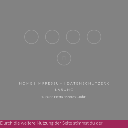
H O M E
|
I M P R E S S U M
|
D A T E N S C H U T Z E R K
L Ä R U N G
© 2022 Fiesta Records GmbH
Durch die weitere Nutzung der Seite stimmst du der