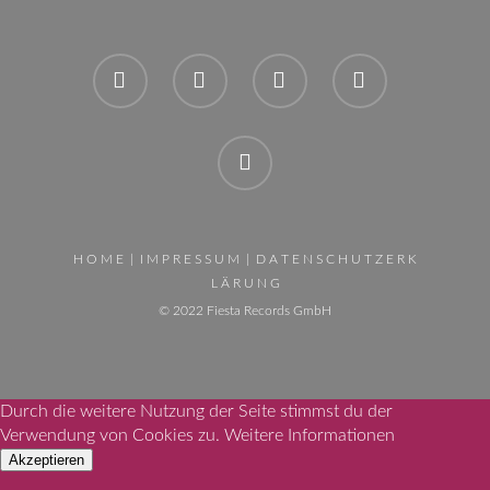
H O M E
|
I M P R E S S U M
|
D A T E N S C H U T Z E R K
L Ä R U N G
© 2022 Fiesta Records GmbH
Durch die weitere Nutzung der Seite stimmst du der
Verwendung von Cookies zu.
Weitere Informationen
Akzeptieren