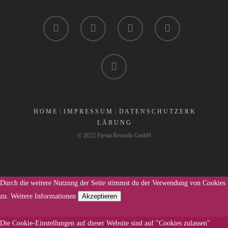
H O M E
|
I M P R E S S U M
|
D A T E N S C H U T Z E R K
L Ä R U N G
© 2022 Fiesta Records GmbH
Durch die weitere Nutzung der Seite stimmst du der Verwendung von Cookies
zu.
Weitere Informationen
Akzeptieren
Die Cookie-Einstellungen auf dieser Website sind auf "Cookies zulassen"