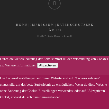
H O M E
|
I M P R E S S U M
|
D A T E N S C H U T Z E R K
L Ä R U N G
© 2022 Fiesta Records GmbH
Durch die weitere Nutzung der Seite stimmst du der Verwendung von Cookies
zu.
Weitere Informationen
Akzeptieren
Die Cookie-Einstellungen auf dieser Website sind auf "Cookies zulassen"
eingestellt, um das beste Surferlebnis zu ermöglichen. Wenn du diese Website
ohne Änderung der Cookie-Einstellungen verwendest oder auf "Akzeptieren"
klickst, erklärst du sich damit einverstanden.