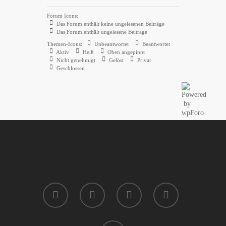
Forum Icons:
Das Forum enthält keine ungelesenen Beiträge
Das Forum enthält ungelesene Beiträge
Themen-Icons:
Unbeantwortet
Beantwortet
Aktiv
Heiß
Oben angepinnt
Nicht genehmigt
Gelöst
Privat
Geschlossen